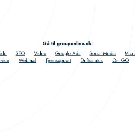
Gå til grouponline.dk
:
ide
SEO
Video
Google Ads
Social Media
Micr
rvice
Webmail
Fjernsupport
Driftsstatus
Om GO